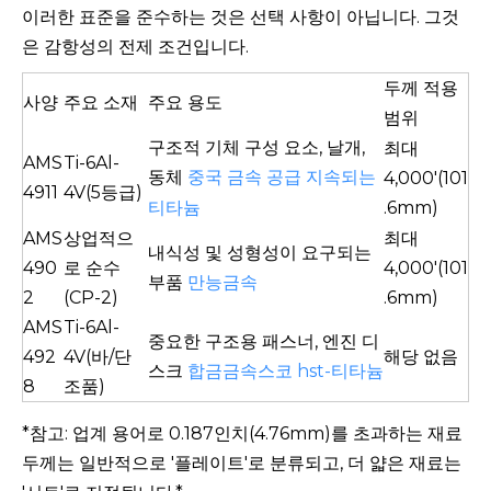
이러한 표준을 준수하는 것은 선택 사항이 아닙니다. 그것
은 감항성의 전제 조건입니다.
두께 적용
사양
주요 소재
주요 용도
범위
구조적 기체 구성 요소, 날개,
최대
AMS
Ti-6Al-
동체
중국 금속 공급
지속되는
4,000'(101
4911
4V(5등급)
티타늄
.6mm)
AMS
상업적으
최대
내식성 및 성형성이 요구되는
490
로 순수
4,000'(101
부품
만능금속
2
(CP-2)
.6mm)
AMS
Ti-6Al-
중요한 구조용 패스너, 엔진 디
492
4V(바/단
해당 없음
스크
합금금속스코
hst-티타늄
8
조품)
*참고: 업계 용어로 0.187인치(4.76mm)를 초과하는 재료
두께는 일반적으로 '플레이트'로 분류되고, 더 얇은 재료는