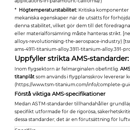
applications-in-paramount-california/)
*
Högtemperaturstabilitet:
Kritiska komponenter 
mekaniska egenskaper när de utsätts för förhöjda
denna stabilitet, vilket gör dem till det föredrag
eller materialförsämring måste hanteras strikt. [
alloys-revolutionising-the-aerospace-industry) [
ams-4911-titanium-alloy.3911-titanium-alloy.391-pr
Uppfyller strikta AMS-standarder
Inom flygsektorn är felmarginalen obefintlig.
AMS
titanplåt
som används i flygplansskrov levererar 
(https://www.tsm-titanium.com/info/complete-gui
Förstå viktiga AMS-specifikationer
Medan ASTM-standarder tillhandahåller grundläg
specifikt utformade för de rigorösa, säkerhetskritisk
dessa standarder; det är en förutsättning för luft