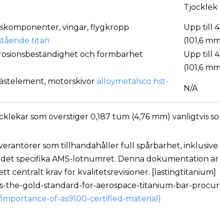
Tjocklek
nskomponenter, vingar, flygkropp
Upp till
tående titan
(101,6 mm
rrosionsbeständighet och formbarhet
Upp till
(101,6 mm
 fästelement, motorskivor
alloymetalsco
hst-
N/A
jocklekar som överstiger 0,187 tum (4,76 mm) vanligtvis so
leverantörer som tillhandahåller full spårbarhet, inklusive
l det specifika AMS-lotnumret. Denna dokumentation är 
tt centralt krav för kvalitetsrevisioner. [lastingtitanium]
is-the-gold-standard-for-aerospace-titanium-bar-procu
mportance-of-as9100-certified-material)