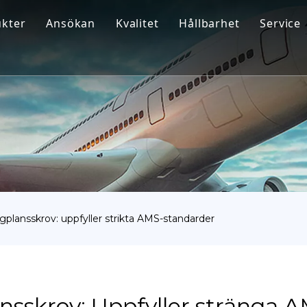
kter
Ansökan
Kvalitet
Hållbarhet
Service
tan bar
Flyg och rymd
Din 
tan fästelement
Medicinsk
rkopplingar i titan
Marinteknik
tansmide
Kemisk industri
tanplåt
Industri
tanrör eller rör
Andra
lygplansskrov: uppfyller strikta AMS-standarder
tanvara
lansskrov: Uppfyller stränga 