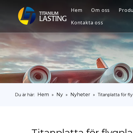
Hem
Om oss
Produ
Kontakta oss
Ti
Ti
Rö
Ti
Ti
Ti
Hem
Ny
Nyheter
Du är här:
»
»
»
Titanplatta för f
Ti
Titanplatta för flygp