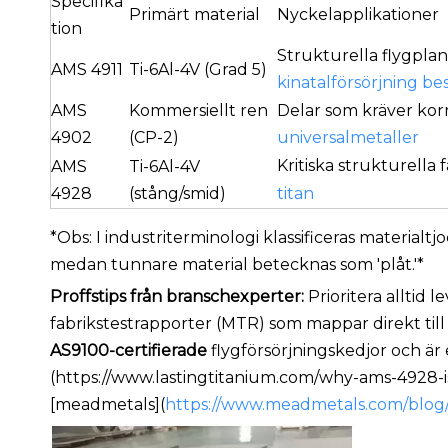
Specifika
Primärt material
Nyckelapplikationer
tion
Strukturella flygpla
AMS 4911
Ti-6Al-4V (Grad 5)
kinatalförsörjning
bes
AMS
Kommersiellt ren
Delar som kräver ko
4902
(CP-2)
universalmetaller
Kritiska strukturella
AMS
Ti-6Al-4V
4928
(stång/smid)
titan
*Obs: I industriterminologi klassificeras materialt
medan tunnare material betecknas som 'plåt.'*
Proffstips från branschexperter:
Prioritera alltid 
fabrikstestrapporter (MTR) som mappar direkt til
AS9100-certifierade
flygförsörjningskedjor och är e
(https://www.lastingtitanium.com/why-ams-4928-
[meadmetals](
https://www.meadmetals.com/blog/i