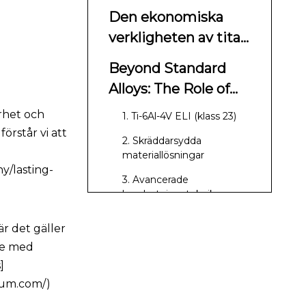
Den ekonomiska
verkligheten av titan
i flyg- och
Beyond Standard
rymdkvalitet
Alloys: The Role of
Customization and
erhet och
1. Ti-6Al-4V ELI (klass 23)
Grade 23 (ELI)
örstår vi att
2. Skräddarsydda
materiallösningar
y/lasting-
3. Avancerade
bearbetningstekniker
Verifiering av
är det gäller
expertleverantör:
are med
NADCAP-imperativ
]
Vanliga frågor (FAQ)
nium.com/)
Slutsats