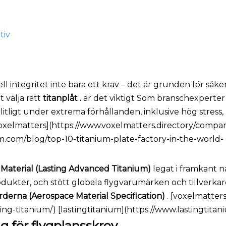
tiv
l integritet inte bara ett krav – det är grunden för säk
 välja rätt
titanplåt .
är det viktigt Som branschexperter f
tligt under extrema förhållanden, inklusive hög stress,
voxelmatters](https://www.voxelmatters.directory/compan
ium.com/blog/top-10-titanium-plate-factory-in-the-world-
 Material (Lasting Advanced Titanium)
legat i framkant n
rodukter, och stött globala flygvarumärken och tillverk
derna (Aerospace Material Specification)
. [voxelmatters
ng-titanium/) [lastingtitanium](https://www.lastingtita
g för flygplansskrov