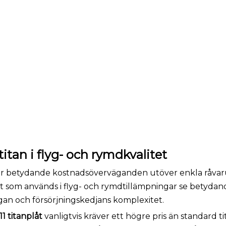
tan i flyg- och rymdkvalitet
ebär betydande kostnadsöverväganden utöver enkla råvaru
t som används i flyg- och rymdtillämpningar se betydan
gan och försörjningskedjans komplexitet.
1 titanplåt
vanligtvis kräver ett högre pris än standard ti