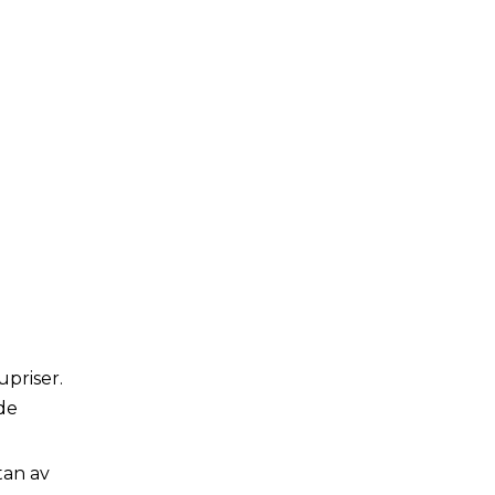
priser.
de
tan av