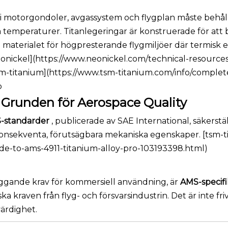
i motorgondoler, avgassystem och flygplan måste behåll
 temperaturer. Titanlegeringar är konstruerade för att 
na materialet för högpresterande flygmiljöer där termisk 
neonickel](https://www.neonickel.com/technical-resource
tsm-titanium](https://www.tsm-titanium.com/info/complet
o
: Grunden för Aerospace Quality
-standarder
, publicerade av SAE International, säkerstäl
konsekventa, förutsägbara mekaniska egenskaper. [tsm-t
de-to-ams-4911-titanium-alloy-pro-103193398.html)
gande krav för kommersiell användning, är
AMS-specifi
a kraven från flyg- och försvarsindustrin. Det är inte frivil
värdighet.