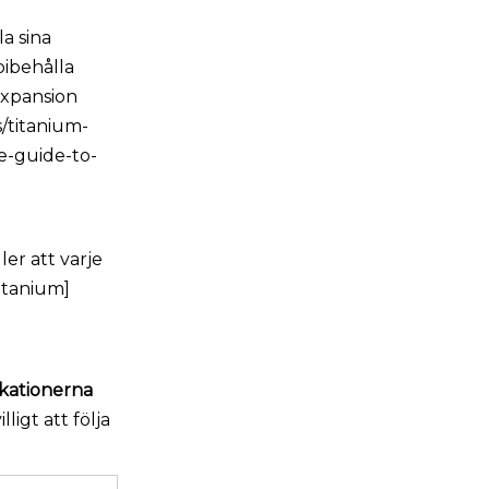
a sina
bibehålla
expansion
s/titanium-
e-guide-to-
ler att varje
itanium]
kationerna
ligt att följa