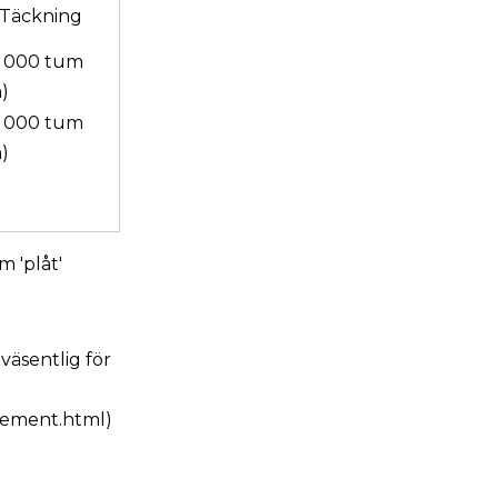
 Täckning
 4 000 tum
)
 4 000 tum
)
m 'plåt'
väsentlig för
rement.html)