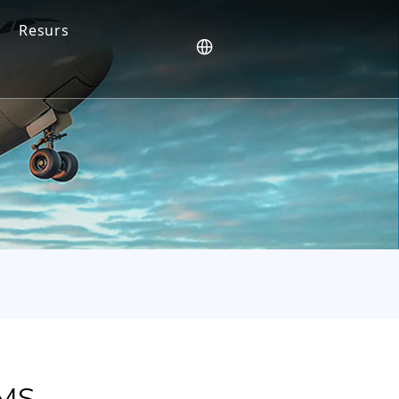
Resurs
feedback driver vår innovation
Blogg
Nyheter
Video
FAQ
AMS-