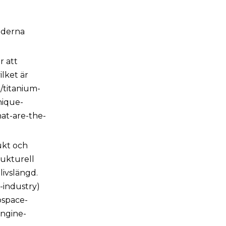
oderna
r att
ilket är
/titanium-
nique-
at-are-the-
ukt och
rukturell
livslängd.
-industry)
ospace-
engine-