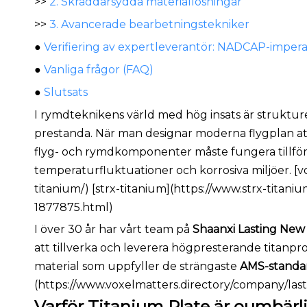
>>
2. Skräddarsydda materiallösningar
>>
3. Avancerade bearbetningstekniker
●
Verifiering av expertleverantör: NADCAP-impera
●
Vanliga frågor (FAQ)
●
Slutsats
I rymdteknikens värld med hög insats är strukturel
prestanda. När man designar moderna flygplan att
flyg- och rymdkomponenter måste fungera tillförli
temperaturfluktuationer och korrosiva miljöer. [
titanium/) [strx-titanium](https://www.strx-titan
1877875.html)
I över 30 år har vårt team på
Shaanxi Lasting New
att tillverka och leverera högpresterande titanp
material som uppfyller de strängaste
AMS-standar
(https://www.voxelmatters.directory/company/lasti
Varför Titanium Plate är oumbärli