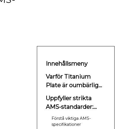
Innehållsmeny
Varför Titanium
Plate är oumbärlig
för flygplansskrov
Uppfyller strikta
AMS-standarder:
Grunden för
Förstå viktiga AMS-
Aerospace Quality
specifikationer