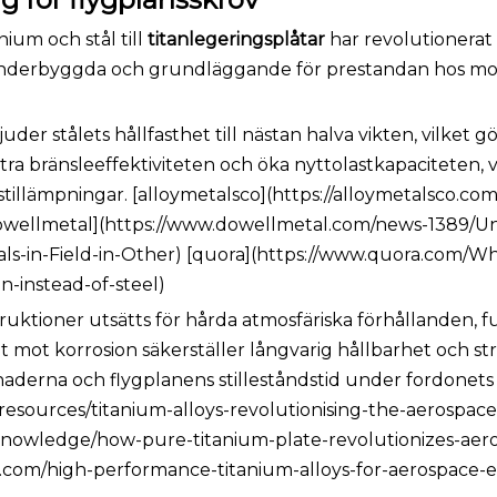
ium och stål till
titanlegeringsplåtar
har revolutionerat
t underbyggda och grundläggande för prestandan hos m
juder stålets hållfasthet till nästan halva vikten, vilket gö
ra bränsleeffektiviteten och öka nyttolastkapaciteten, v
tillämpningar. [alloymetalsco](https://alloymetalsco.com
[dowellmetal](https://www.dowellmetal.com/news-1389/U
s-in-Field-in-Other) [quora](https://www.quora.com/Wh
on-instead-of-steel)
ruktioner utsätts för hårda atmosfäriska förhållanden, f
 mot korrosion säkerställer långvarig hållbarhet och st
naderna och flygplanens stilleståndstid under fordonets 
resources/titanium-alloys-revolutionising-the-aerospace
/knowledge/how-pure-titanium-plate-revolutionizes-aer
oys.com/high-performance-titanium-alloys-for-aerospace-