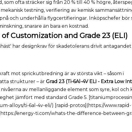
, som ofta sträcker sig från 20 % till 40 % högre, återspe
l, mekanisk testning, verifiering av kemisk sammansättni
pnå och underhålla flygcertifieringar. Inköpschefer bör
minskning, snarare än bara en kostnad.
 of Customization and Grade 23 (ELI)
shäst' har designkrav för skadetolerans drivit antagandet
aft mot sprickutbredning är av största vikt – såsom i
tta strukturer – är
Grad 23 (Ti-6Al-4V ELI - Extra Low Inte
 nivåerna av mellanliggande element som syre, kol och 
seghet jämfört med standard Grade 5. [titaniumprocessi
-alloys/ti-6al-4v-eli/) [rapid-protos](https://www.rapid-
(https://energy-ti.com/whats-the-difference-between-gra