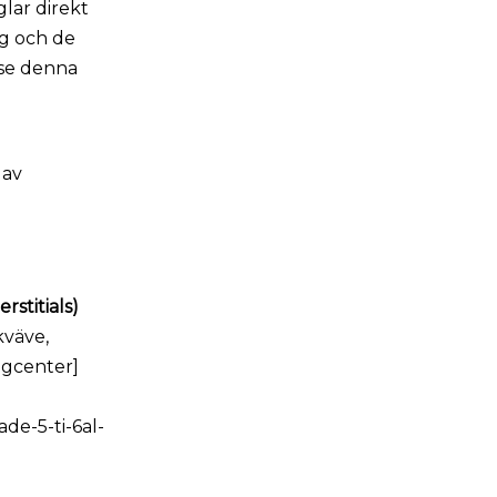
glar direkt
ng och de
 se denna
 av
rstitials)
kväve,
ngcenter]
de-5-ti-6al-