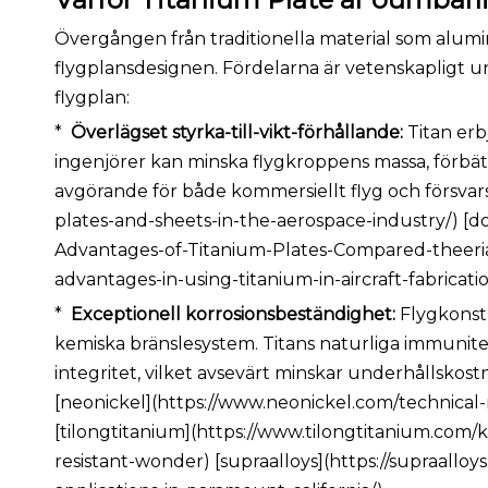
Övergången från traditionella material som alumin
flygplansdesignen. Fördelarna är vetenskaplig
flygplan:
*
Överlägset styrka-till-vikt-förhållande:
Titan erb
ingenjörer kan minska flygkroppens massa, förbätt
avgörande för både kommersiellt flyg och försvars
plates-and-sheets-in-the-aerospace-industry/) 
Advantages-of-Titanium-Plates-Compared-theerial
advantages-in-using-titanium-in-aircraft-fabricati
*
Exceptionell korrosionsbeständighet:
Flygkonst
kemiska bränslesystem. Titans naturliga immunitet
integritet, vilket avsevärt minskar underhållskost
[neonickel](https://www.neonickel.com/technical-
[tilongtitanium](https://www.tilongtitanium.com
resistant-wonder) [supraalloys](https://supraall