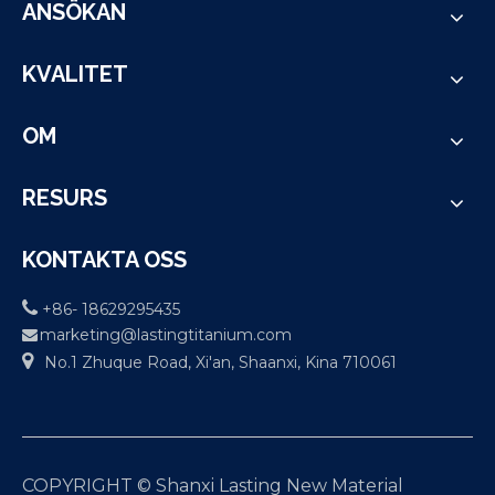
ANSÖKAN
KVALITET
OM
RESURS
KONTAKTA OSS

+86- 18629295435
marketing@lastingtitanium.com


No.1 Zhuque Road, Xi'an, Shaanxi, Kina 710061
COPYRIGHT © Shanxi Lasting New Material