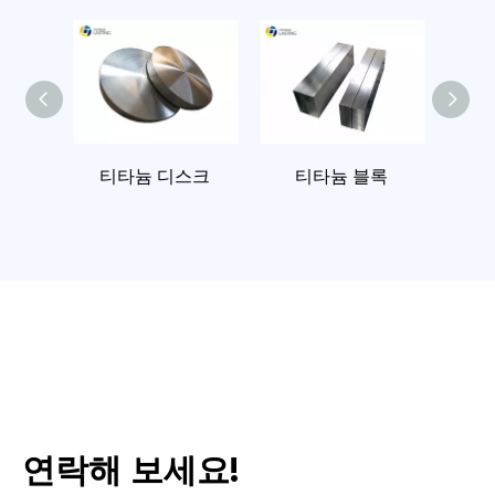
스크
티타늄 블록
단조 티타늄 샤프트
티
연락해 보세요!