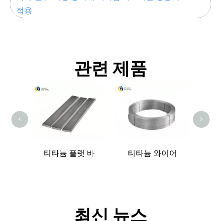
적용
관련 제품
티
<
>
드 바
티타늄 플랫 바
티타늄 와이어
최신 뉴스