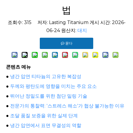
법
조회수:
315
저자: Lasting Titanium 게시 시간: 2026-
06-24 원산지:
대지
묻다
콘텐츠 메뉴
●
냉간 압연 티타늄의 고유한 복잡성
●
두께와 평탄도에 영향을 미치는 주요 요소
●
뛰어난 정밀도를 위한 첨단 밀링 기술
●
전문가의 통찰력: '스트레스 해소'가 협상 불가능한 이유
●
조달 품질 보증을 위한 실제 단계
●
냉간 압연에서 표면 무결성의 역할