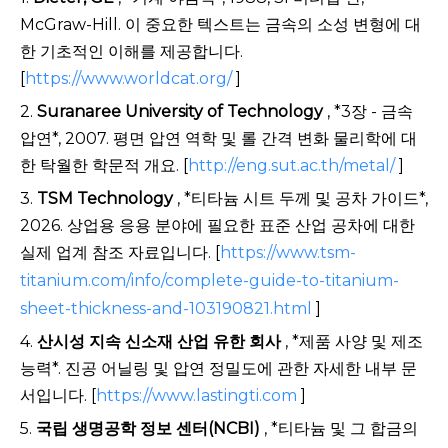
McGraw-Hill. 이 중요한 텍스트는 금속의 소성 변형에 대
한 기초적인 이해를 제공합니다.
[
https://www.worldcat.org/
]
2.
Suranaree University of Technology
, *3장 - 금속
압연*, 2007. 평면 압연 역학 및 롤 간격 변화 물리학에 대
한 탁월한 학문적 개요. [
http://eng.sut.ac.th/metal/
]
3.
TSM Technology
, *티타늄 시트 두께 및 공차 가이드*,
2026. 상업용 응용 분야에 필요한 표준 산업 공차에 대한
실제 업계 참조 자료입니다. [
https://www.tsm-
titanium.com/info/complete-guide-to-titanium-
sheet-thickness-and-103190821.html
]
4.
산시성 지속 신소재 산업 유한 회사
, *제품 사양 및 제조
능력*. 진공 어닐링 및 압연 정밀도에 관한 자세한 내부 문
서입니다. [
https://www.lastingti.com
]
5.
국립 생명공학 정보 센터(NCBI)
, *티타늄 및 그 합금의