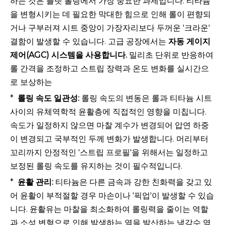
하는 것은 플랫 롤링에서 가장 중요한 과제입니다. 티타늄
을 변형시키는 데 필요한 막대한 힘으로 인해 롤이 편향되
거나 구부러져 시트 중앙이 가장자리보다 두꺼운 '크라운'
결함이 발생할 수 있습니다. 고급 공장에서는
자동 게이지
제어(AGC) 시스템을 사용합니다.
밀리초 단위로 반응하여
롤 간격을 조정하고 스트립 장력과 온도 변화를 실시간으
로 보상하는
*
롤링 속도 일관성:
롤링 속도의 변동은 롤과 티타늄 시트
사이의 유체역학적 윤활층에 직접적인 영향을 미칩니다.
속도가 일정하지 않으면 마찰 계수가 변경되어 압연 하중
이 변경되고 국부적인 두께 변화가 발생합니다. 머리부터
꼬리까지 안정적인 '스트립 프로필'을 위해서는 일정하고
보정된 롤링 속도를 유지하는 것이 필수적입니다.
*
윤활 관리:
티타늄은 다른 금속과 강한 친화력을 갖고 있
어 윤활이 부적절할 경우 마손이나 '픽업'이 발생할 수 있습
니다. 윤활유는 마찰을 최소화하여 롤링력을 줄이는 역할
과 소성 변형으로 인해 발생하는 열을 발산하는 냉각수 역