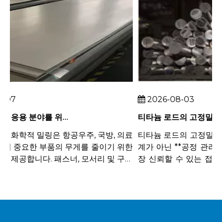
07
2026-08-03
무게가 중요한 응용 분야를 위한 티타늄 시트의 화학적 밀링
화학적 밀링은 항공우주, 국방, 의료
티타늄 로드의 고정밀 표면
이 중요한 부품의 무게를 줄이기 위한
계가 아닌 **공정 관리**
제공합니다. 패스너, 모서리 및 구조
장 신뢰할 수 있는 접근 
께를 유지하...
톡, 견고한 가공, 날카로운 툴.