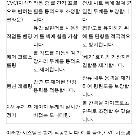
CVC(지속적
작동 중 롤 간격 프로
전체 시트 폭에 걸쳐 균
으로 변하는
필을 동적으로 조정합
일한 두께를 보장합니
크라운)
니다.
다.
유압 실린더를 사용하
평탄도를 유지하기 위
작업롤 벤딩
여 롤 넥에 힘을 가합
해 롤 편향을 적극적으
니다.
로 방지합니다.
롤 각도를 이동하여 가
페어 크로스
'쐐기' 효과와 가장자리
장자리 두께를 동적으
롤링
결함을 제거합니다.
로 제어합니다.
잔류 내부 응력을 제거
압연 후 제어된 인장
텐션 레벨링
하여 평탄도를 보장합
응력을 적용합니다.
니다.
롤 간격을 마이크로초
X선 두께 측
게이지 두께의 실시간
단위로 조정할 수 있습
정기
비접촉 모니터링.
니다.
이러한 시스템은 함께 작동합니다. 예를 들어, CVC 시스템