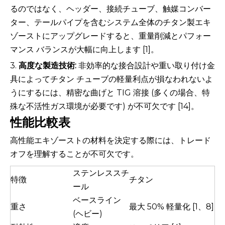
るのではなく、ヘッダー、接続チューブ、触媒コンバー
ター、テールパイプを含むシステム全体のチタン製エキ
ゾーストにアップグレードすると、重量削減とパフォー
マンス バランスが大幅に向上します [1]。
3.
高度な製造技術:
非効率的な接合設計や重い取り付け金
具によってチタン チューブの軽量利点が損なわれないよ
うにするには、精密な曲げと TIG 溶接 (多くの場合、特
殊な不活性ガス環境が必要です) が不可欠です [14]。
性能比較表
高性能エキゾーストの材料を決定する際には、トレード
オフを理解することが不可欠です。
ステンレススチ
特徴
チタン
ール
ベースライン
重さ
最大 50% 軽量化 [1、8]
(ヘビー)