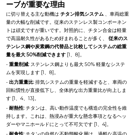
ーブが重要な理由
に切り替える主な動機は
チタン排気システム
、車両総重
量の大幅な削減です。従来のステンレス製コンポーネン
トは頑丈ですが重いです。対照的に、チタン合金は軽量
で高温耐久性があるため好まれることが多く、
従来のス
テンレス鋼や炭素鋼の代替品と比較してシステムの総重
量を最大 50%削減できます
[1、8]。
-
重量削減:
ステンレス鋼よりも最大 50% 軽量なシステ
ムを実現します [1、8]。
-
出力重量比:
排気システムの重量を軽減すると、車両の
回転慣性が直接低下し、全体的な出力重量比が向上しま
す [1、4、13]。
-
耐熱性:
チタンは、高い動作温度でも構造の完全性を維
持します。これは、熱浸みが重大な懸念事項となるヘッ
ダーやマニホールドにとって不可欠です [1、4]。
-
耐食性:
チタンの自然な不動態酸化層は、過酷な高温の