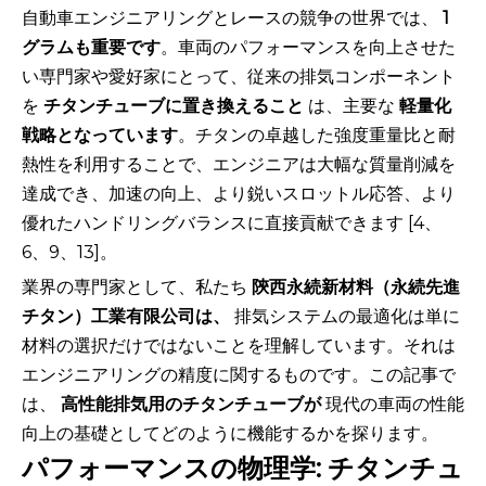
自動車エンジニアリングとレースの競争の世界では、
1
グラムも重要です
。車両のパフォーマンスを向上させた
い専門家や愛好家にとって、従来の排気コンポーネント
を
チタンチューブに置き換えること
は、主要な
軽量化
戦略となっています
。チタンの卓越した強度重量比と耐
熱性を利用することで、エンジニアは大幅な質量削減を
達成でき、加速の向上、より鋭いスロットル応答、より
優れたハンドリングバランスに直接貢献できます [4、
6、9、13]。
業界の専門家として、私たち
陝西永続新材料（永続先進
チタン）工業有限公司は、
排気システムの最適化は単に
材料の選択だけではないことを理解しています。それは
エンジニアリングの精度に関するものです。この記事で
は、
高性能排気用のチタンチューブが
現代の車両の性能
向上の基礎としてどのように機能するかを探ります。
パフォーマンスの物理学: チタンチュ