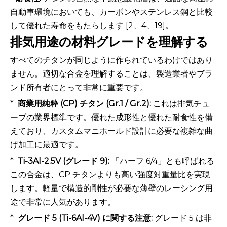
自動車環境においても、カーボンやステンレス鋼と比較
して優れた寿命をもたらします [2、4、19]。
排気用途の材料グレードを理解する
すべてのチタンが同じように作られているわけではあり
ません。適切な合金を理解することは、製造業者やブラ
ンド所有者にとって非常に重要です。
*
商業用純粋 (CP) チタン (Gr.1 / Gr.2):
これは排気チュ
ーブの業界標準です。優れた成形性と優れた耐食性を備
えており、カスタムマニホールド設計に必要な複雑な曲
げ加工に最適です。
*
Ti-3Al-2.5V (グレード 9):
「ハーフ 6/4」とも呼ばれる
この合金は、CP チタンよりも高い強度対重量比を実現
します。軽量で構造的剛性が必要な薄壁のレーシング用
途で非常に人気があります。
*
グレード 5 (Ti-6Al-4V) に関する注意:
グレード 5 は非