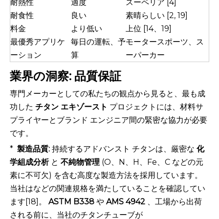
耐熱性
適度
スーペリア [4]
耐食性
良い
素晴らしい [2, 19]
料金
より低い
上位 [14、19]
最優秀アプリケ
毎日の運転、予
モータースポーツ、ス
ーション
算
ーパーカー
業界の洞察: 品質保証
専門メーカーとしての私たちの観点から見ると、最も成
功した
チタン エキゾースト
プロジェクトには、材料サ
プライヤーとブランド エンジニア間の緊密な協力が必要
です。
*
製造品質:
持続するアドバンスト チタンは、厳密な
化
学組成分析
と
不純物管理
(O、N、H、Fe、C などの元
素に不可欠) を含む高度な製造方法を採用しています。
当社はなどの関連規格を満たしていることを確認してい
ます[18]。
ASTM B338
や
AMS 4942
、工場から出荷
される前に、当社のチタンチューブが