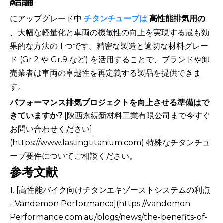
結論
にアップグレード中
チタンチューブは
高性能排気用の
、大幅な軽量化と車両の機敏性の向上を実現する最も効
果的な方法の 1 つです。精密な製造と適切な材料グレー
ド (Gr.2 や Gr.9 など) を活用することで、ブランドや卸
売業者は車両の卓越性を再定義する製品を提供できま
す。
パフォーマンス排気プロジェクトを向上させる準備はで
きていますか?
[陝西永続新材料工業有限公司まで今すぐ
お問い合わせください]
(https://www.lastingtitanium.com) 特殊なチタンチュ
ーブ要件についてご相談ください。
参考文献
1. [高性能バイク向けチタンエキゾーストシステムの利点
- Vandemon Performance](https://vandemon
Performance.com.au/blogs/news/the-benefits-of-