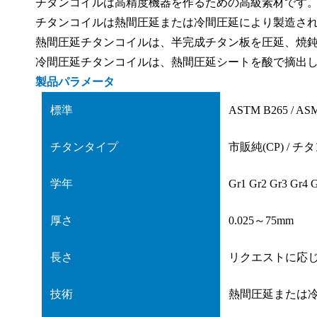
チタンコイルは高精度機器を作るための高級素材です
チタンコイルは熱間圧延または冷間圧延により製造され、D
熱間圧延チタンコイルは、半完成チタン板を圧延、焼
冷間圧延チタンコイルは、熱間圧延シートを酸で摘出
製品パラメータ
標準
ASTM B265 / ASME
チタンタイプ
市販純(CP) / チ
学年
Gr1 Gr2 Gr3 Gr4 
厚さ
0.025～75mm
長さ
リクエストに応
技術
熱間圧延または