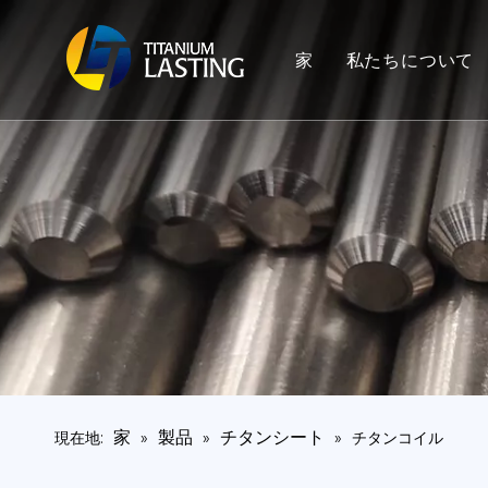
家
私たちについて
家
製品
チタンシート
現在地:
»
»
»
チタンコイル