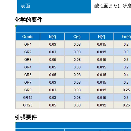
表面
酸性面または研
化学的要件
引張要件