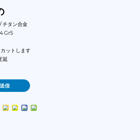
の
 / チタン合金
4 Gr5
てカットします
圧延
送信