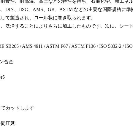
。耐食性、耐高温、高圧などの特性を持ち、石油化学、新エネ
IN、JISC、AMS、GB、ASTM などの主要な国際規格に
鈍して製造され、ロール状に巻き取られます。
し、洗浄することによりさらに加工したものです。次に、シー
 SB265 / AMS 4911 / ASTM F67 / ASTM F136 / ISO 5832-2 / ISO
タン合金
Gr5
じてカットします
冷間圧延