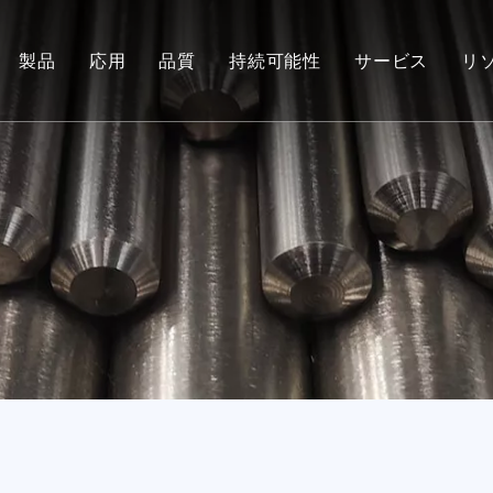
製品
応用
品質
持続可能性
サービス
リ
チタンバー
航空宇宙
あなたのフィ
チタンファスナー
医学
チタン管継手
海洋工学
チタン鍛造
化学工業
チタンシート
業界
チタンの管またはパイプ
他の
チタン商品