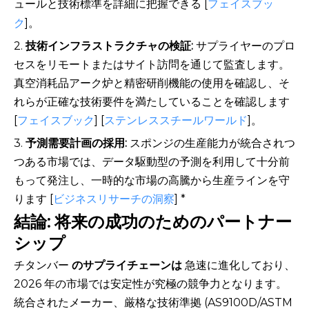
ュールと技術標準を詳細に把握できる [
フェイスブッ
ク
]。
2.
技術インフラストラクチャの検証:
サプライヤーのプロ
セスをリモートまたはサイト訪問を通じて監査します。
真空消耗品アーク炉と精密研削機能の使用を確認し、そ
れらが正確な技術要件を満たしていることを確認します
[
フェイスブック
] [
ステンレススチールワールド
]。
3.
予測需要計画の採用:
スポンジの生産能力が統合されつ
つある市場では、データ駆動型の予測を利用して十分前
もって発注し、一時的な市場の高騰から生産ラインを守
ります [
ビジネスリサーチの洞察
] *
結論: 将来の成功のためのパートナー
シップ
チタンバー
のサプライチェーンは
急速に進化しており、
2026 年の市場では安定性が究極の競争力となります。
統合されたメーカー、厳格な技術準拠 (AS9100D/ASTM