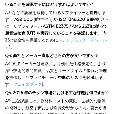
いることを確認するにはどうすればよいですか?
A3: などの認証を取得しているサプライヤーと提携しま
す。
AS9100D
(航空宇宙) や
ISO 13485:2016
(医療)さら
に、サプライヤーが
ASTM E2375 / AMS 2631に従って
超音波検査 (UT) を実行していることを確認します。
内
部の健全性を保証するために
ステンレススチールワール
ド
]。
Q4: 商社とメーカー直販どちらの方が良いですか？
A4: 直接メーカーは通常、より優れた価格安定性、より
深い技術的専門知識、品質とリードタイムの​​優れた管理
を提供し、サプライチェーン中断のリスクを軽減しま
す。
フェイスブック
]。
Q5: 2026 年のチタン市場における主な課題は何ですか?
A5: 主な課題には、原材料コストの変動、世界的な物流
の複雑さ、航空宇宙および医療分野からの高い需要が含