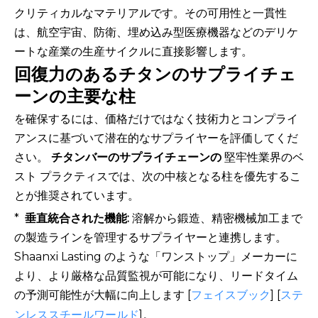
クリティカルなマテリアルです。その可用性と一貫性
は、航空宇宙、防衛、埋め込み型医療機器などのデリケ
ートな産業の生産サイクルに直接影響します。
回復力のあるチタンのサプライチェ
ーンの主要な柱
を確保するには、価格だけではなく技術力とコンプライ
アンスに基づいて潜在的なサプライヤーを評価してくだ
さい。
チタンバーのサプライチェーンの
堅牢性業界のベ
スト プラクティスでは、次の中核となる柱を優先するこ
とが推奨されています。
*
垂直統合された機能:
溶解から鍛造、精密機械加工まで
の製造ラインを管理するサプライヤーと連携します。
Shaanxi Lasting のような「ワンストップ」メーカーに
より、より厳格な品質監視が可能になり、リードタイム
の​​予測可能性が大幅に向上します [
フェイスブック
] [
ステ
ンレススチールワールド
]。