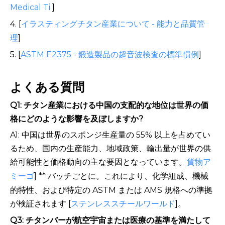
Medical Ti
]
4. [
イラスティングチタン産業について - 能力と品質管
理
]
5. [
ASTM E2375 - 鍛造製品の超音波検査の標準慣例
]
よくある質問
Q1: チタン産業における中国の支配的な地位は世界の価
格にどのような影響を及ぼしますか?
A1: 中国は世界のスポンジ生産量の 55% 以上を占めてい
るため、国内の生産能力、地域政策、輸出量が世界の供
給可能性と価格動向の主な要因となっています。
貨物ア
ミーゴ
] ** バッチごとに。これにより、化学組成、機械
的特性、および特定の ASTM または AMS 規格への準拠
が検証されます [
ステンレススチールワールド
]。
Q3: チタンバーが航空宇宙または医療の基準を満たして