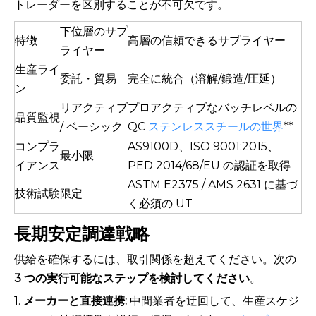
トレーダーを区別することが不可欠です。
下位層のサプ
特徴
高層の信頼できるサプライヤー
ライヤー
生産ライ
委託・貿易
完全に統合（溶解/鍛造/圧延）
ン
リアクティブ
プロアクティブなバッチレベルの
品質監視
/ ベーシック
QC
ステンレススチールの世界
**
コンプラ
AS9100D、ISO 9001:2015、
最小限
イアンス
PED 2014/68/EU の認証を取得
ASTM E2375 / AMS 2631 に基づ
技術試験
限定
く必須の UT
長期安定調達戦略
供給を確保するには、取引関係を超えてください。次の
3 つの実行可能なステップを検討してください
。
1.
メーカーと直接連携:
中間業者を迂回して、生産スケジ