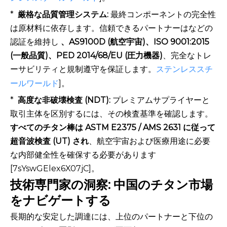
*
厳格な品質管理システム:
最終コンポーネントの完全性
は原材料に依存します。信頼できるパートナーはなどの
認証を維持し
、AS9100D (航空宇宙)、ISO 9001:2015
(一般品質)、PED 2014/68/EU (圧力機器)
、完全なトレ
ーサビリティと規制遵守を保証します。
ステンレススチ
ールワールド
]。
*
高度な非破壊検査 (NDT):
プレミアムサプライヤーと
取引主体を区別するには、その検査基準を確認します。
すべてのチタン棒は ASTM E2375 / AMS 2631 に従って
超音波検査 (UT) され
、航空宇宙および医療用途に必要
な内部健全性を確保する必要があります
[7sYswGElex6X07jC]。
技術専門家の洞察: 中国のチタン市場
をナビゲートする
長期的な安定した調達には、上位のパートナーと下位の