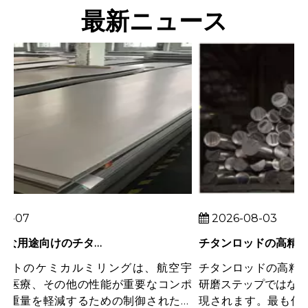
最新ニュース
8-07
2026-08-03
重量が重要な用途向けのチタンシートのケミカルミリング
ートのケミカルミリングは、航空宇
チタンロッドの高精度
医療、その他の性能が重要なコンポ
研磨ステップではなく*
重量を軽減するための制御された方
現されます。最も信頼