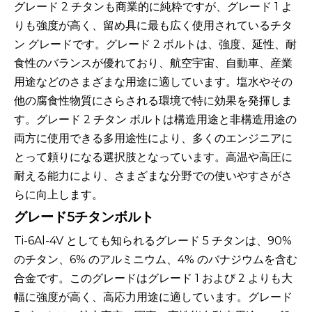
グレード 2 チタンも商業的に純粋ですが、グレード 1 よ
りも強度が高く、留め具に最も広く使用されているチタ
ン グレードです。グレード 2 ボルトは、強度、延性、耐
食性のバランスが優れており、航空宇宙、自動車、産業
用途などのさまざまな用途に適しています。塩水やその
他の腐食性物質にさらされる環境で特に効果を発揮しま
す。グレード 2 チタン ボルトは構造用途と非構造用途の
両方に使用できる多用途性により、多くのエンジニアに
とって頼りになる選択肢となっています。高温や高圧に
耐える能力により、さまざまな分野での使いやすさがさ
らに向上します。
グレード5チタンボルト
Ti-6Al-4V としても知られるグレード 5 チタンは、90%
のチタン、6% のアルミニウム、4% のバナジウムを含む
合金です。このグレードはグレード 1 および 2 よりも大
幅に強度が高く、高応力用途に適しています。グレード