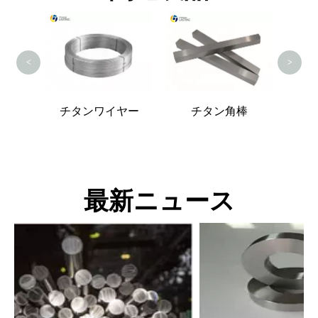
<
>
じ棒
チタンワイヤー
チタン角棒
最新ニュース