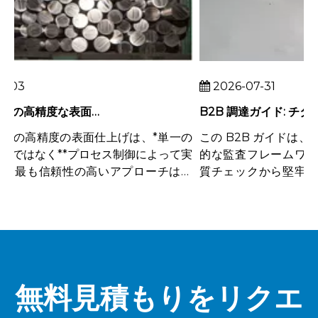
03
2026-07-31
チタンロッドの高精度な表面仕上げを実現するには
の高精度の表面仕上げは、*単一の
この B2B ガイドは、
ではなく**プロセス制御によって実
的な監査フレームワーク
。最も信頼性の高いアプローチは、
質チェックから堅牢な「
ン素材、剛性の高い機械加工、鋭利
ーチへの移行を強調し
な冷却剤、制...
は、必須認証 (ISO、AS...
無料見積もりをリクエ