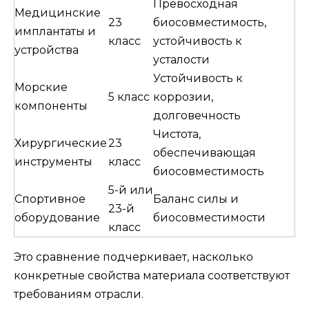
Превосходная
Медицинские
23
биосовместимость,
имплантаты и
класс
устойчивость к
устройства
усталости
Устойчивость к
Морские
5 класс
коррозии,
компоненты
долговечность
Чистота,
Хирургические
23
обеспечивающая
инструменты
класс
биосовместимость
5-й или
Спортивное
Баланс силы и
23-й
оборудование
биосовместимости
класс
Это сравнение подчеркивает, насколько
конкретные свойства материала соответствуют
требованиям отрасли.