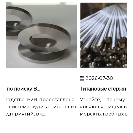
2026-07-30
Руководство по поиску B2B: как провести аудит титанового ковочного завода
водстве B2B представлена ​​
Узнайте, почему ти
 система аудита титановых
являются идеальны
дприятий, в к...
морских гребных валов.