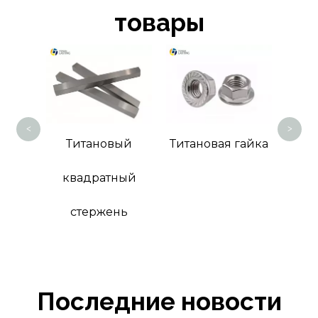
товары
Тит
<
>
ая
Титановый
Титановая гайка
ка
квадратный
стержень
Последние новости