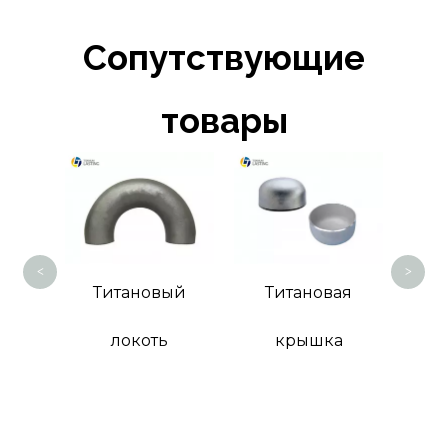
Сопутствующие
товары
Т
<
>
ый
Титановый
Титановая
 с
локоть
крышка
й