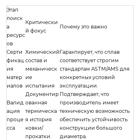
Этап
поиск
Критически
а
Почему это важно
й фокус
ресурс
ов
Серти
Химический
Гарантирует, что сплав
фикац
состав и
соответствует строгим
ия
механическ
стандартам ASTM/AMS для
матер
ие
конкретных условий
иалов
испытания
эксплуатации.
Документир
Подтверждает, что
Валид
ованная
производитель имеет
ация
термическа
техническую возможность
проце
я история
обеспечить устойчивость
сса
ковки/
конструкции большого
прокатки.
диаметра.