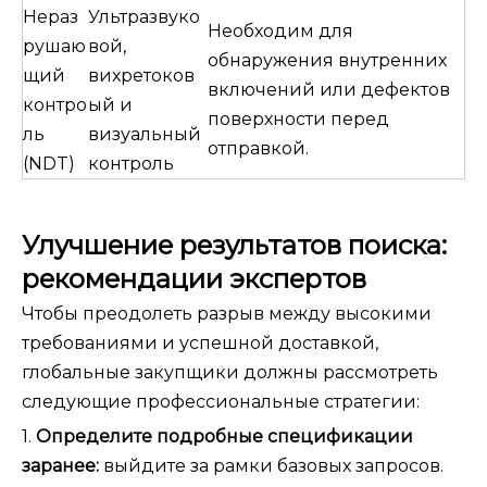
Нераз
Ультразвуко
Необходим для
рушаю
вой,
обнаружения внутренних
щий
вихретоков
включений или дефектов
контро
ый и
поверхности перед
ль
визуальный
отправкой.
(NDT)
контроль
Улучшение результатов поиска:
рекомендации экспертов
Чтобы преодолеть разрыв между высокими
требованиями и успешной доставкой,
глобальные закупщики должны рассмотреть
следующие профессиональные стратегии:
1.
Определите подробные спецификации
заранее:
выйдите за рамки базовых запросов.