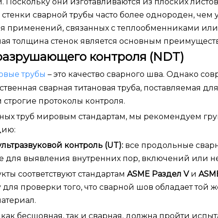
. Поскольку они изготавливаются из плоских листо
стенки сварной трубы часто более однороден, чем 
ля применений, связанных с теплообменниками или
ая толщина стенок является основным преимущест
еразрушающего контроля (NDT)
овые трубы
– это качество сварного шва. Однако со
твенная сварная титановая труба, поставляемая дл
строгие протоколы контроля.
рных труб мировым стандартам, мы рекомендуем гр
цию:
льтразвуковой контроль (UT):
все продольные свар
е для выявления внутренних пор, включений или н
укты соответствуют стандартам
ASME Раздел V
и
ASME
для проверки того, что сварной шов обладает той ж
атериал.
 как бесшовная, так и сварная, должна пройти испы