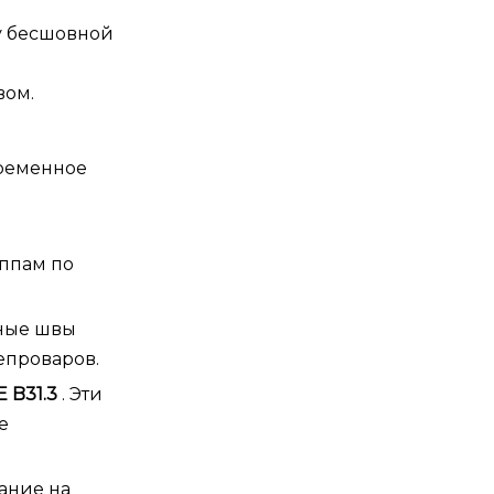
в
у бесшовной
вом.
временное
я
уппам по
ные швы
епроваров.
 B31.3
. Эти
е
тание на