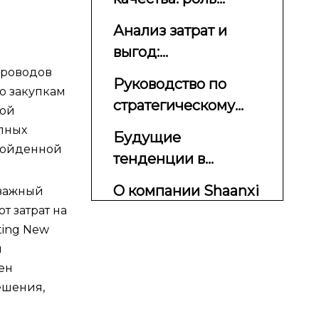
безопасность
неразрушающего
Анализ затрат и
контроля (NDT)
выгод:
экономическая
проводов
Руководство по
о закупкам
реальность CAPEX и
стратегическому
кой
OPEX
выбору: матрица
пных
Будущие
решений
зойденной
тенденции в
производстве
О компании Shaanxi
 важный
титановых труб
от затрат на
Lasting New
ting New
Material (Lasting
Ссылки
я
Advanced Titanium)
ен
Industry Co., Ltd.
Часто задаваемые
ешения,
вопросы