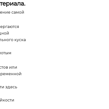
териала.
дение самой
вергаются
дной
льного куска
олотым
стов или
овременной
ти здесь
я
ойкости