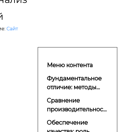
й
ие:
Сайт
Меню контента
Фундаментальное
отличие: методы
производства и
Сравнение
целостность
производительности:
материала.
когда металлургия
Обеспечение
диктует
качества: роль