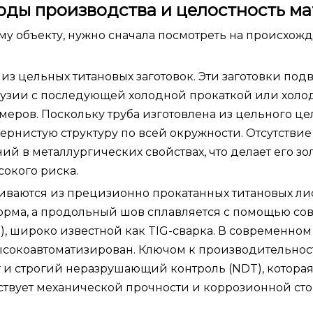
оды производства и целостность ма
ему объекту, нужно сначала посмотреть на происхож
из цельных титановых заготовок. Эти заготовки под
рузии с последующей холодной прокаткой или холо
ров. Поскольку труба изготовлена ​​из цельного це
ернистую структуру по всей окружности. Отсутствие
ий в металлургических свойствах, что делает его з
сокого риска.
вливаются из прецизионно прокатанных титановых ли
орма, а продольный шов сплавляется с помощью с
, широко известной как TIG-сварка. В современном
сокоавтоматизирован. Ключом к производительнос
иг и строгий неразрушающий контроль (NDT), котора
етствует механической прочности и коррозионной ст