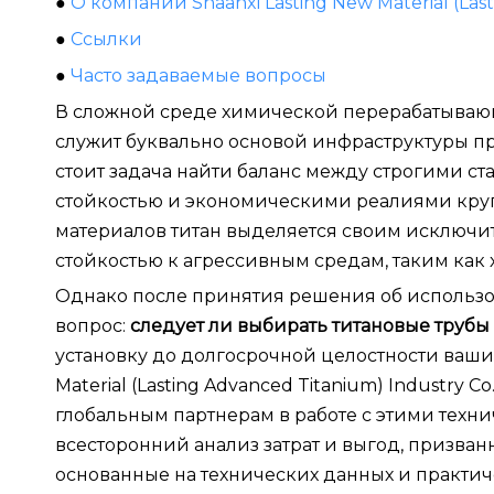
●
О компании Shaanxi Lasting New Material (Lasti
●
Ссылки
●
Часто задаваемые вопросы
В сложной среде химической перерабатываю
служит буквально основой инфраструктуры п
стоит задача найти баланс между строгими с
стойкостью и экономическими реалиями кру
материалов титан выделяется своим исключ
стойкостью к агрессивным средам, таким как
Однако после принятия решения об использо
вопрос:
следует ли выбирать титановые труб
установку до долгосрочной целостности ваших
Material (Lasting Advanced Titanium) Industry C
глобальным партнерам в работе с этими техн
всесторонний анализ затрат и выгод, призв
основанные на технических данных и практич