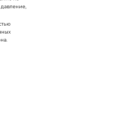
 давление,
стью
вных
на.