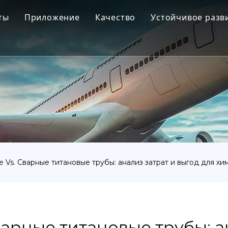
ты
Приложение
Качество
Устойчивое разв
ановый слиток
Аэрокосмическая промышленность
новая застежка
Медицинский
новые фитинги для труб
Морская инженерия
новая ковка
Химическая промышленность
ановый лист
Промышленность
новая трубка или труба
Другой
 Vs. Сварные титановые трубы: анализ затрат и выгод для х
ановый товар
арные титановые трубы: а