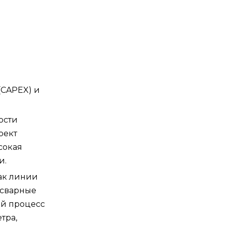
(CAPEX) и
ости
оект
сокая
и.
ак линии
 сварные
ый процесс
тра,