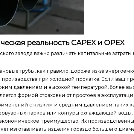
ическая реальность CAPEX и OPEX
кого завода важно различать капитальные затраты 
новые трубы, как правило, дороже из-за энергоемк
й производства при холодной прокатке. Если ваш пр
оким давлением и высокой температурой, более вы
яется формой страховки от простоев в эксплуатаци
рименений с низким и средним давлением, таких к
ервуарных парков или контуры охлаждающей воды,
 экономическое преимущество. Их производственн
ляет изготавливать изделия гораздо большего диаме