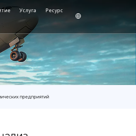
итие
Услуга
Ресурс
Ваши отзывы стимулируют наши инновации
Блог
Новости
Видео
Часто задаваемые вопросы
имических предприятий
нализ