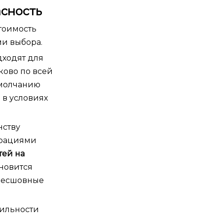
асность
тоимость
ми выбора.
дходят для
ково по всей
умолчанию
 в условиях
нству
трациями
тей на
ановится
 бесшовные
бильности