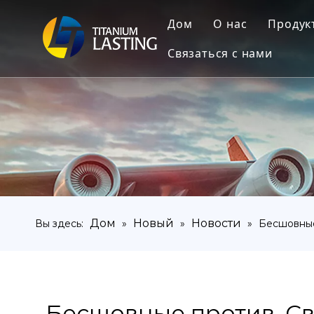
Дом
О нас
Продук
Связаться с нами
Тит
Тита
Тита
Тита
Тит
Тита
Дом
Новый
Новости
Вы здесь:
»
»
»
Бесшовные
Тит
Бесшовные против. Св