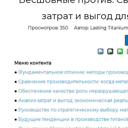
затрат и выгод д
Просмотров:
350
Автор: Lasting Titaniu
Меню контента
●
Фундаментальное отличие: методы производ
●
Сравнение производительности: когда мета
●
Обеспечение качества: роль неразрушающег
●
Анализ затрат и выгод: экономическая реал
●
Руководство по стратегическому выбору: м
●
Будущие тенденции в производстве титанов