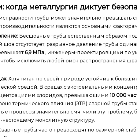
 когда металлургия диктует безоп
справности трубы может значительно превышать с
и производительности являются основными фактора
вление:
Бесшовные трубы естественным образом по
 шов отсутствует, разрывное давление трубы одина
превышает
6,9 МПа
, инженеры-проектировщики по 
 чтобы исключить любой риск распространения шва
ах.
Хотя титан по своей природе устойчив к больши
ческой средой. В средах с экстремальными концен
концентрациями хлоридов, превышающими
10 000 час
 зоне термического влияния (ЗТВ) сварной трубы ст
ные процессы значительно смягчили эту проблему,
о-настоящему монолитную структуру.
Сварные трубы часто превосходят по размерной ста