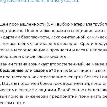
ng Advanced Titanium) Industry Co., Ltd.
щей промышленности (CPI) выбор материала трубо
редприятия. Перед инженерами и специалистами п
тандартами безопасности, исключительной химичес
пномасштабных капитальных проектов. Среди досту
ительным соотношением прочности и веса и непрев
 хлориды и окисляющие кислоты.
вании титана возникает второстепенный, не менее
ы бесшовные или сварные?
Этот выбор влияет на все: 
 процессоров. Как отраслевые эксперты Shaanxi Las
o., Ltd., мы потратили более трех десятилетий, помога
ическими спецификациями. В этой статье представл
анный помочь инженерам предприятий принимать р
еском опыте.