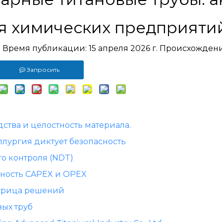
ля химических предприяти
m Время публикации: 15 апреля 2026 г. Происхожден
Запросить
ства и целостность материала.
ллургия диктует безопасность
о контроля (NDT)
ьность CAPEX и OPEX
атрица решений
ых труб