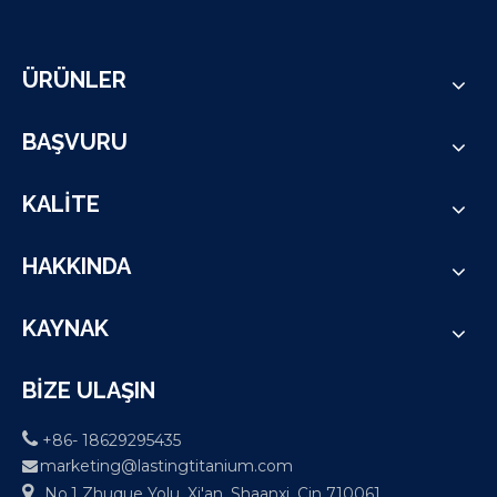
ÜRÜNLER
BAŞVURU
KALİTE
HAKKINDA
KAYNAK
BİZE ULAŞIN

+86- 18629295435
marketing@lastingtitanium.com


No.1 Zhuque Yolu, Xi'an, Shaanxi, Çin 710061