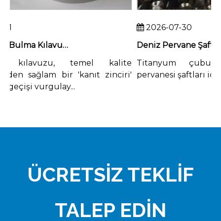
1
2026-07-30
B2B Kaynak Bulma Kılavuzu: Titanyum Dövme Fabrikası Nasıl Denetlenir
ılavuzu, temel kalite
Titanyum çubukla
den sağlam bir 'kanıt zinciri'
pervanesi şaftları için e
geçişi vurgulay...
ÜCRETSİZ TEKLİF
TALEP EDİN