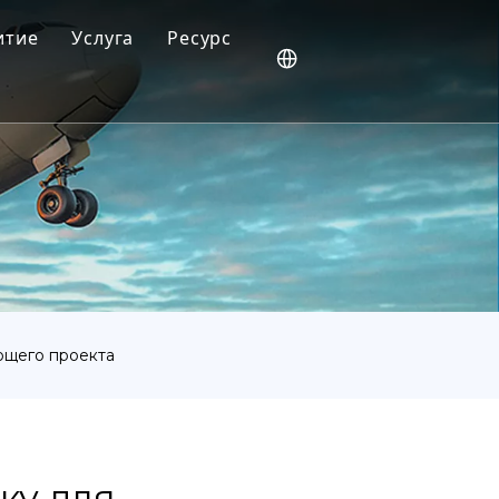
итие
Услуга
Ресурс
Ваши отзывы способствуют нашим инновац
Блог
Новости
Видео
Часто задаваемые вопросы
ющего проекта
ку для