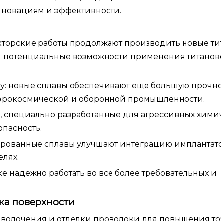
нновациям и эффективности.
кторские работы продолжают производить новые т
я потенциальные возможности применения титанов
су: новые сплавы обеспечивают еще большую прочно
 аэрокосмической и оборонной промышленности.
ы, специально разработанные для агрессивных хими
опасность.
ированные сплавы улучшают интеграцию имплантат
елях.
е надежно работать во все более требовательных и
ка поверхности
волочения и отделки проволоки для повышения то