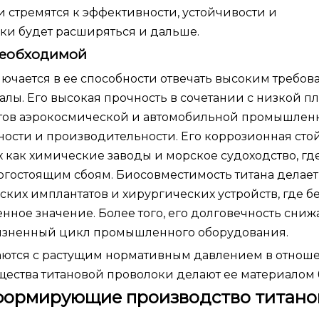
 стремятся к эффективности, устойчивости и
ки будет расширяться и дальше.
 необходимой
ючается в ее способности отвечать высоким требов
лы. Его высокая прочность в сочетании с низкой п
нтов аэрокосмической и автомобильной промышленн
сти и производительности. Его коррозионная сто
 как химические заводы и морское судоходство, гд
гостоящим сбоям. Биосовместимость титана делает
их имплантатов и хирургических устройств, где б
ное значение. Более того, его долговечность снижа
жизненный цикл промышленного оборудования.
аются с растущим нормативным давлением в отнош
щества титановой проволоки делают ее материалом 
 формирующие производство титано