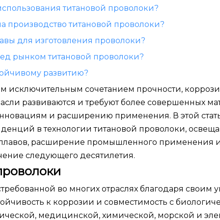
т использования титановой проволоки?
на производство титановой проволоки?
лавы для изготовления проволоки?
ред рынком титановой проволоки?
стойчивому развитию?
оим исключительным сочетанием прочности, корроз
расли развиваются и требуют более совершенных ма
инновациям и расширению применения. В этой стат
нденций в технологии титановой проволоки, освещ
 сплавов, расширение промышленного применения 
ечение следующего десятилетия.
проволоки
остребованной во многих отраслях благодаря своим
стойчивость к коррозии и совместимость с биологи
ической, медицинской, химической, морской и эл