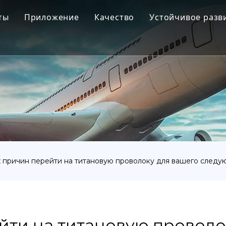
ты
Приложение
Качество
Устойчивое разв
ановый слиток
Аэрокосмическая промышленность
новая застежка
Медицинский
новые фитинги для труб
Морская инженерия
новая ковка
Химическая промышленность
ановый лист
Промышленность
новая трубка или труба
Другой
х причин перейти на титановую проволоку для вашего следу
ановый товар
йти на титановую проволо