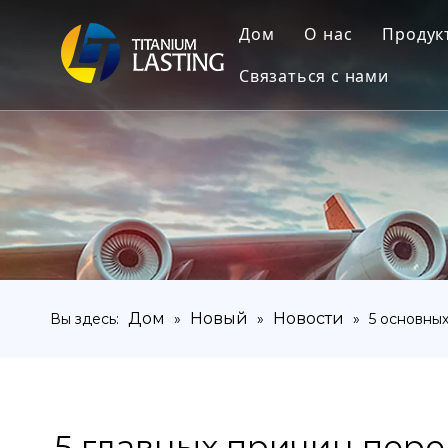
Дом
О нас
Продук
Связаться с нами
Тит
Тита
Тита
Тита
Тит
Тита
Дом
Новый
Новости
Вы здесь:
»
»
»
5 основны
Тит
5 главных причин пере