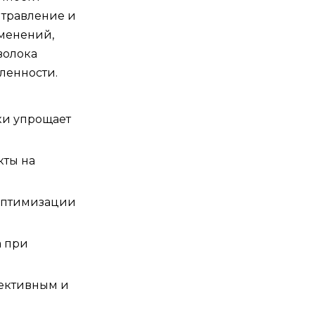
 травление и
именений,
волока
ленности.
ки упрощает
кты на
 оптимизации
а при
фективным и