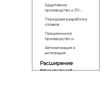
формирующие
Аддитивное
производство
производство и 3D-
печать
титановой
Передовая разработка
проволоки
сплавов
Прецизионное
производство и
обработка поверхности
Автоматизация и
интеграция
искусственного
Расширение
интеллекта
применения
титановой
Аэрокосмическая
проволоки
промышленность: легкий
вес и высокая
Медицинская
производительность
промышленность:
биосовместимость и
Химическая и
инновации