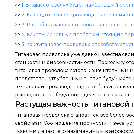
>>
1. В каких отраслях будет наибольший рос
>>
2. Как аддитивное производство повлияет 
>>
3. Разрабатываются ли новые титановые сп
>>
4. Каковы основные проблемы, стоящие пе
>>
5. Как титановая проволока способствует у
Титановая проволока уже давно известна св
стойкости и биосовместимости. Поскольку от
титановая проволока готова к значительным 
представлен углубленный анализ будущих те
технологии производства, разработки новых
рынка, которые будут определять отрасль в т
Растущая важность титановой 
Титановая проволока становится все более в
свойствам. Соотношение прочности и веса, у
тканями делают его незаменимым в аэрокосм