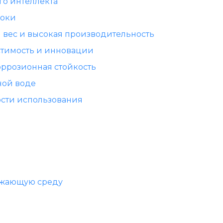
го интеллекта
локи
 вес и высокая производительность
тимость и инновации
оррозионная стойкость
ной воде
ости использования
ружающую среду