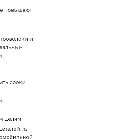
ые повышают
 проволоки и
деальным
ы,
ить сроки
ы,
м целям.
деталей из
втомобильной