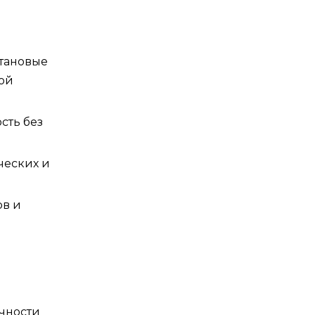
итановые
ой
сть без
ческих и
ов и
чности