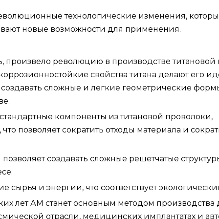
революционные технологические изменения, котор
рывают новые возможности для применения.
ь, произвело революцию в производстве титановой
коррозионностойкие свойства титана делают его и
т создавать сложные и легкие геометрические форм
ве.
естандартные компоненты из титановой проволоки,
то позволяет сократить отходы материала и сократ
 позволяет создавать сложные решетчатые структур
се.
ие сырья и энергии, что соответствует экологически
ких лет АМ станет основным методом производства 
смической отрасли, медицинских имплантатах и ​​а