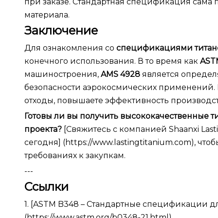
при заказе. Стандартная спецификация сама п
материала.
Заключение
Для ознакомления со
спецификациями титан
конечного использования. В то время как
AST
машиностроения,
AMS 4928
является определ
безопасности аэрокосмических применений
отходы, повышаете эффективность производс
Готовы ли вы получить высококачественные т
проекта?
[Свяжитесь с компанией Shaanxi Lastin
сегодня] (https://www.lastingtitanium.com), 
требованиях к закупкам.
---
Ссылки
1. [ASTM B348 – Стандартные спецификации для
(https://www.astm.org/b0348-21.html)