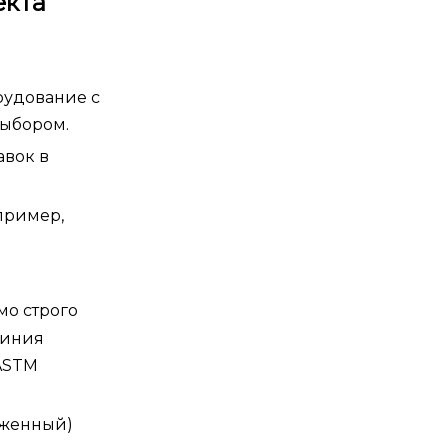
екта
рудование с
ыбором.
авок в
пример,
мо строго
линия
 ASTM
жженный)