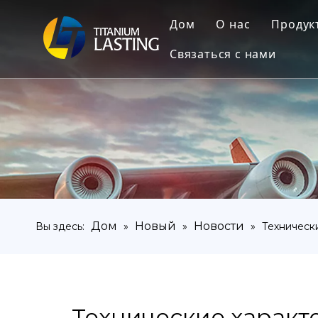
Дом
О нас
Продук
Связаться с нами
Тит
Тита
Тита
Тита
Тит
Тита
Дом
Новый
Новости
Вы здесь:
»
»
»
Техническ
Тит
Технические характ