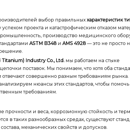
производителей выбор правильных
характеристик ти
успехом проекта и катастрофическим отказом мате
я промышленность, производство медицинского обо
стандартами
ASTM B348
и
AMS 4928
— это не просто
решение.
Titanium) Industry Co., Ltd.
мы работаем на стыке
епочки поставок. Мы понимаем, что хотя оба станд
ни отвечают совершенно разным требованиям рынка. 
анализируем нюансы этих стандартов, чтобы помочь
ственным требованиям.
е прочности и веса, коррозионную стойкость и те
тся в таких разнообразных средах, существуют станд
остава, механических свойств и допусков.