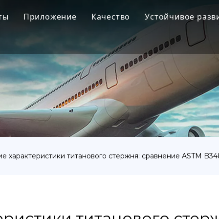
ты
Приложение
Качество
Устойчивое разв
ановый слиток
Аэрокосмическая промышленность
новая застежка
Медицинский
новые фитинги для труб
Морская инженерия
новая ковка
Химическая промышленность
ановый лист
Промышленность
новая трубка или труба
Другой
ие характеристики титанового стержня: сравнение ASTM B34
ановый товар
еристики титанового стер