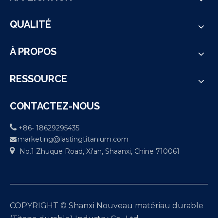
QUALITÉ
À PROPOS
RESSOURCE
CONTACTEZ-NOUS

+86- 18629295435
marketing@lastingtitanium.com


No.1 Zhuque Road, Xi'an, Shaanxi, Chine 710061
COPYRIGHT © Shanxi Nouveau matériau durable