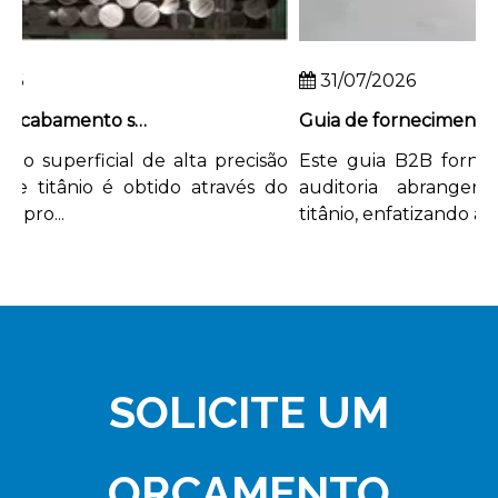
31/07/2026
Como obter acabamento superficial de alta precisão em hastes de titânio
superficial de alta precisão
Este guia B2B fornece
titânio é obtido através do
auditoria abrangente 
ro...
titânio, enfatizando a...
SOLICITE UM
ORÇAMENTO