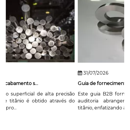
31/07/2026
Como obter acabamento superficial de alta precisão em hastes de titânio
superficial de alta precisão
Este guia B2B fornece
titânio é obtido através do
auditoria abrangente 
ro...
titânio, enfatizando a...