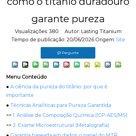
como o titânio duradouro
garante pureza
Visualizações:
380
Autor: Lasting Titanium
Tempo de publicação: 20/06/2026 Origem:
Site
Pergunte
Menu Conteúdo
●
A ciência da pureza do titânio: por que é
importante
●
Técnicas Analíticas para Pureza Garantida
>>
1. Análise de Composição Química (ICP-AES/MS)
>>
2. Exame Microestrutural (Metalografia)
●
Garantia baseada em dados: o papel do MTR