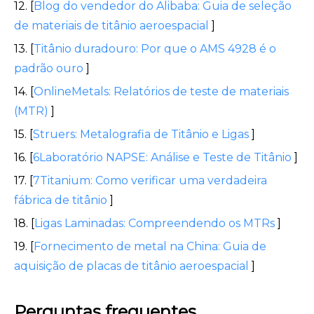
12. [
Blog do vendedor do Alibaba: Guia de seleção
de materiais de titânio aeroespacial
]
13. [
Titânio duradouro: Por que o AMS 4928 é o
padrão ouro
]
14. [
OnlineMetals: Relatórios de teste de materiais
(MTR)
]
15. [
Struers: Metalografia de Titânio e Ligas
]
16. [
6Laboratório NAPSE: Análise e Teste de Titânio
]
17. [
7Titanium: Como verificar uma verdadeira
fábrica de titânio
]
18. [
Ligas Laminadas: Compreendendo os MTRs
]
19. [
Fornecimento de metal na China: Guia de
aquisição de placas de titânio aeroespacial
]
Perguntas frequentes