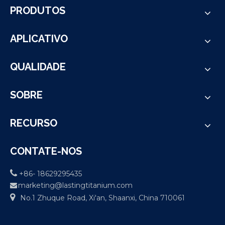
PRODUTOS
APLICATIVO
QUALIDADE
SOBRE
RECURSO
CONTATE-NOS

+86- 18629295435
marketing@lastingtitanium.com


No.1 Zhuque Road, Xi'an, Shaanxi, China 710061