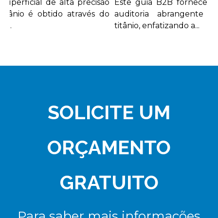
erficial de alta precisão
Este guia B2B fornece uma
ânio é obtido através do
auditoria abrangente para
.
titânio, enfatizando a...
SOLICITE UM
ORÇAMENTO
GRATUITO
Para saber mais informações