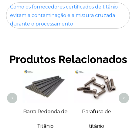
Como os fornecedores certificados de titânio
evitam a contaminação e a mistura cruzada
durante o processamento
Produtos Relacionados
Co
<
>
gonal
Barra Redonda de
Parafuso de
io
Titânio
titânio