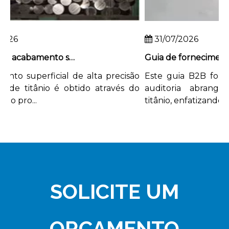
26
31/07/2026
Como obter acabamento superficial de alta precisão em hastes de titânio
o superficial de alta precisão
Este guia B2B forne
de titânio é obtido através do
auditoria abrangent
o pro...
titânio, enfatizando a...
SOLICITE UM
ORÇAMENTO