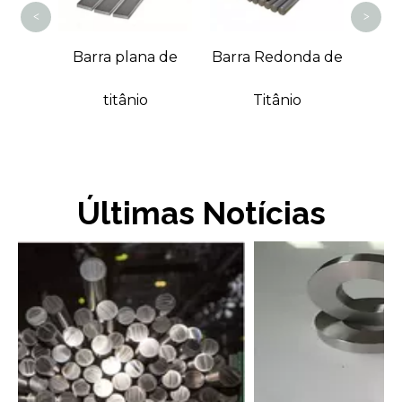
<
>
da de
Barra plana de
Barra Redonda de
titânio
Titânio
Últimas Notícias