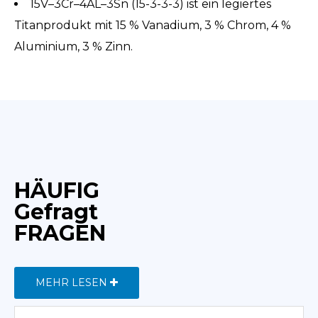
15V–3Cr–4AL–3Sn (15-3-3-3) ist ein legiertes
Titanprodukt mit 15 % Vanadium, 3 % Chrom, 4 %
Aluminium, 3 % Zinn.
HÄUFIG
Gefragt
FRAGEN
MEHR LESEN