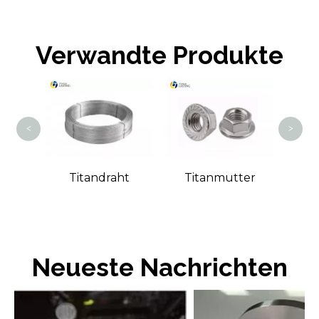
Verwandte Produkte
<
>
Unte
stange
Titandraht
Titanmutter
Neueste Nachrichten