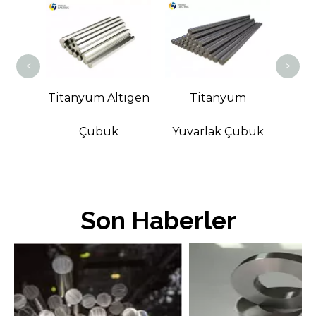
Titanyum S
<
>
Titanyum Altıgen
Titanyum
Çubuk
Yuvarlak Çubuk
Son Haberler