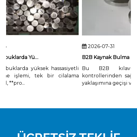
2026-07-31
Titanyum Çubuklarda Yüksek Hassasiyetli Yüzey İşlemi Nasıl Elde Edilir
uklarda yüksek hassasiyetli
Bu B2B kılavuzu,
e işlemi, tek bir cilalama
kontrollerinden sağlam b
 **pro...
yaklaşımına geçişi vurgul