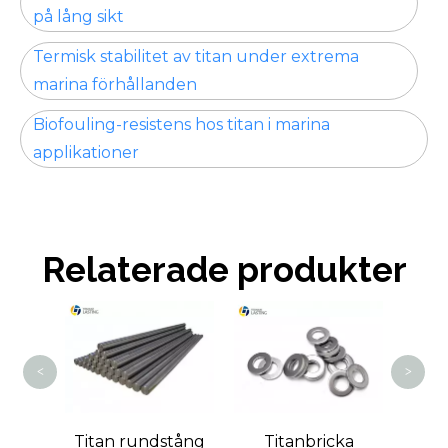
på lång sikt
Termisk stabilitet av titan under extrema
marina förhållanden
Biofouling-resistens hos titan i marina
applikationer
Relaterade produkter
Titan reducerare
<
>
an rundstång
Titanbricka