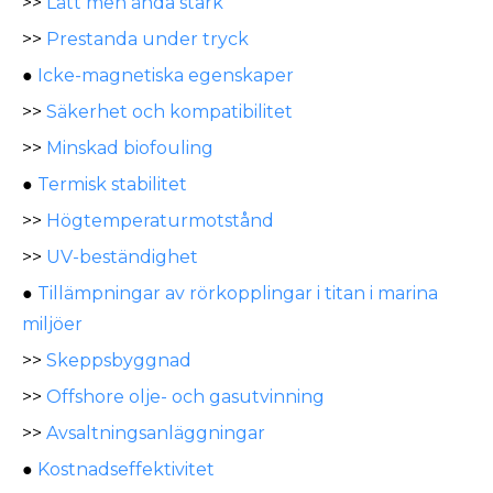
>>
Lätt men ändå stark
>>
Prestanda under tryck
●
Icke-magnetiska egenskaper
>>
Säkerhet och kompatibilitet
>>
Minskad biofouling
●
Termisk stabilitet
>>
Högtemperaturmotstånd
>>
UV-beständighet
●
Tillämpningar av rörkopplingar i titan i marina
miljöer
>>
Skeppsbyggnad
>>
Offshore olje- och gasutvinning
>>
Avsaltningsanläggningar
●
Kostnadseffektivitet