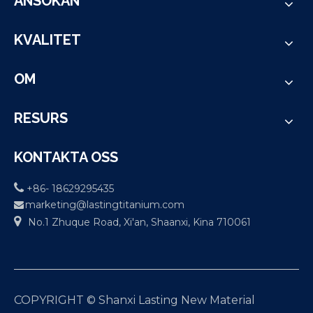
ANSÖKAN
KVALITET
OM
RESURS
KONTAKTA OSS

+86- 18629295435
marketing@lastingtitanium.com


No.1 Zhuque Road, Xi'an, Shaanxi, Kina 710061
COPYRIGHT © Shanxi Lasting New Material