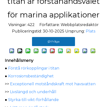
titan är förstahandsvalet
för marina applikationer
Visningar:
422
Författare: Webbplatsredaktör
Publiceringstid: 30-10-2025 Ursprung:
Plats
Fråga
Innehållsmeny
●
Förstå rörkopplingar i titan
●
Korrosionsbeständighet
>>
Exceptionell motståndskraft mot havsvatten
>>
Livslängd och underhåll
●
Styrka-till-vikt-förhållande