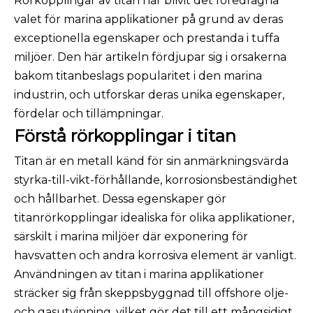
Rörkopplingar av titan har blivit det föredragna
valet för marina applikationer på grund av deras
exceptionella egenskaper och prestanda i tuffa
miljöer. Den här artikeln fördjupar sig i orsakerna
bakom titanbeslags popularitet i den marina
industrin, och utforskar deras unika egenskaper,
fördelar och tillämpningar.
Förstå rörkopplingar i titan
Titan är en metall känd för sin anmärkningsvärda
styrka-till-vikt-förhållande, korrosionsbeständighet
och hållbarhet. Dessa egenskaper gör
titanrörkopplingar idealiska för olika applikationer,
särskilt i marina miljöer där exponering för
havsvatten och andra korrosiva element är vanligt.
Användningen av titan i marina applikationer
sträcker sig från skeppsbyggnad till offshore olje-
och gasutvinning, vilket gör det till ett mångsidigt