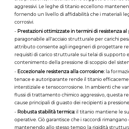
aggressivi. Le leghe di titanio eccellono mantenendo
fornendo un livello di affidabilità che i materiali 
corrosivi.
-
Prestazioni ottimizzate in termini di resistenza al
paragonabile all'acciaio strutturale per carichi p
attributo consente agli ingegneri di progettare ret
requisiti di carico strutturale sui telai di suppo
contenimento della pressione di scoppio del siste
-
Eccezionale resistenza alla corrosione:
la formazi
tenace e autoriparante rende il titanio efficaceme
interstiziale e tensocorrosione. In ambienti che va
flussi di trattamento chimico aggressivo, questa re
cause principali di guasto dei recipienti a pression
-
Robusta stabilità termica:
il titanio mantiene le
operative. Ciò garantisce che i raccordi rimangano du
mantenendo allo stesso tempo la rigidità struttural