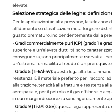
elevate.
Selezione strategica delle leghe: definizion
Per le applicazioni ad alta pressione, la selezione de
affidamento su classificazioni metallurgiche distin
guasto prematuro, indipendentemente dalla preci
-
Gradi commercialmente puri (CP) (grado 1 e grad
superiore e un'elevata duttilità, sono caratterizzati
conseguenza, sono principalmente riservati a linee 
un'estrema formabilità a freddo è un prerequisito
-
Grado 5 (Ti-6Al-4V):
questa lega alfa-beta rimane i
resistenza. È il materiale preferito per i raccordi a
alla trazione, tenacità alla frattura e resistenza alla
aerospaziale, per il petrolio e il gas offshore in ac
in cui i margini di sicurezza sono rigorosamente app
-
Grado 9 (Ti-3Al-2.5V):
questa lega rappresenta una