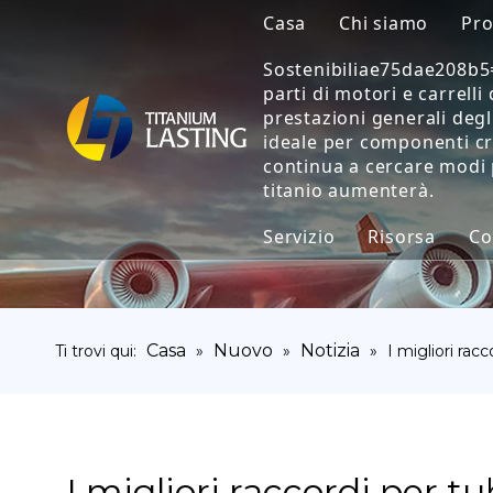
Casa
Chi siamo
Pro
Sostenibiliae75dae208b5=N
parti di motori e carrelli
prestazioni generali degl
ideale per componenti cri
continua a cercare modi 
titanio aumenterà.
Servizio
Risorsa
Co
Il tuo feedback guida l
Blog
Notizia
Casa
Nuovo
Notizia
Ti trovi qui:
»
»
»
I migliori rac
Video
Domande f
I migliori raccordi per tu