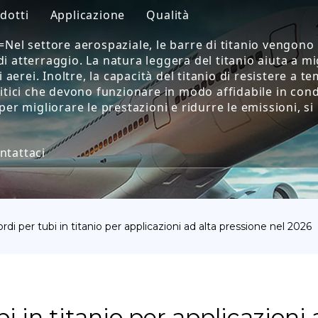
dotti
Applicazione
Qualità
el settore aerospaziale, le barre di titanio vengono ut
Barra di titanio
Aerospaziale
 di atterraggio. La natura leggera del titanio aiuta a mi
i aerei. Inoltre, la capacità del titanio di resistere a
Chiusura in titanio
Medico
tici che devono funzionare in modo affidabile in condiz
per migliorare le prestazioni e ridurre le emissioni, 
Raccordi per tubi in titanio
Ingegneria marina
Forgiatura del titanio
Industria chimica
ntattaci
Foglio di titanio
Industria
a nostra innovazione
Tubo o tubo in titanio
Altro
cordi per tubi in titanio per applicazioni ad alta pressione nel 2026
Merce di titanio
requenti
bi in titanio per applicazioni 