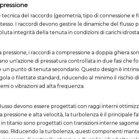
 pressione
 tecnica del raccordo (geometria, tipo di connessione e f
esso. I raccordi devono gestire le dinamiche del flusso p
ta integrità della tenuta in condizioni di carichi idrostat
ta pressione, i raccordi a compressione a doppia ghiera son
zzano un'azione di pressatura controllata in due fasi che f
e un punto di tenuta secondario. Questo design è intri
gola o filettate standard, riducendo al minimo il rischio di
tremi o vibrazioni ad alta frequenza.
 flusso devono essere progettati con raggi interni ottimizz
a pressione e alta velocità, la turbolenza è il principale fa
 in titanio sono progettati con transizioni interne sagom
 flusso. Riducendo la turbolenza, questi componenti man