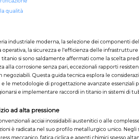
rtificazione
la qualità
a industriale moderna, la selezione dei componenti del
erativa, la sicurezza e l'efficienza delle infrastrutture 
in titanio si sono saldamente affermati come la scelta pr
nza alla corrosione senza pari, eccezionali rapporti resiste
n negoziabili. Questa guida tecnica esplora le considerazi
e e le metodologie di progettazione avanzate essenziali p
gionarsi e implementare raccordi in titanio in sistemi di t
izio ad alta pressione
 convenzionali acciai inossidabili austenitici o alle comple
azioni è radicata nel suo profilo metallurgico unico. Negli
stress meccanico, fatica ciclica e agenti chimici spesso al