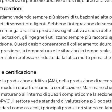
 presenza di particelle abrasive o flussi liquidi ad alta velo
i tubazioni
i, stiamo vedendo sempre più sistemi di tubazioni ad alta p
 reti di sensori intelligenti. Sebbene l'integrazione dei sens
 rimanga una sfida produttiva significativa a causa dell
lecitazioni, gli ingegneri utilizzano sempre più raccordi sp
isione. Questi design consentono il collegamento sicuro 
a pressione, la temperatura e le vibrazioni in tempo real
enziali microfessure indotte dalla fatica molto prima ch
 e certificazione
e la produzione additiva (AM), nella produzione di raccord
odo in cui affrontiamo la certificazione. Man mano che i
i maturano all’interno di quadri completi come la sezione 
PVC), il settore vede standard di valutazione più oggettiv
andard come ostacoli, i principali produttori stanno coll