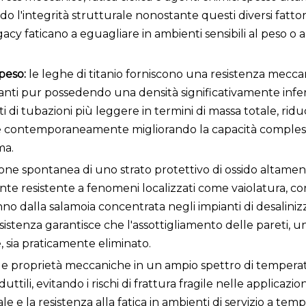
 l'integrità strutturale nonostante questi diversi fattori 
legacy faticano a eguagliare in ambienti sensibili al peso o
 peso:
le leghe di titanio forniscono una resistenza mecca
esanti pur possedendo una densità significativamente infe
i di tubazioni più leggere in termini di massa totale, rid
rto e contemporaneamente migliorando la capacità compless
ma.
one spontanea di uno strato protettivo di ossido altament
nte resistente a fenomeni localizzati come vaiolatura, co
nno dalla salamoia concentrata negli impianti di desaliniz
sistenza garantisce che l'assottigliamento delle pareti, u
e, sia praticamente eliminato.
 sue proprietà meccaniche in un ampio spettro di tempera
ttili, evitando i rischi di frattura fragile nelle applicazio
e e la resistenza alla fatica in ambienti di servizio a tem