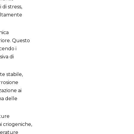
di stress,
 altamente
nica
riore. Questo
ucendo i
iva di
e stabile,
rrosione
zazione ai
na delle
ture
ni criogeniche,
perature