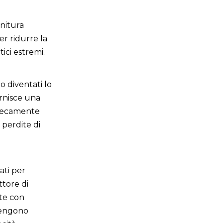
initura
er ridurre la
ici estremi.
o diventati lo
ornisce una
nsecamente
 perdite di
ati per
ttore di
ate con
tengono