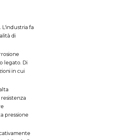
 L'industria fa
lità di
rrosione
o legato. Di
ioni in cui
alta
a resistenza
re
lta pressione
ficativamente