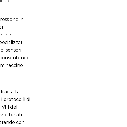
cità.
ressione in
ori
e zone
ecializzati
di sensori
e, consentendo
e minaccino
i ad alta
 protocolli di
VIII del
i e basati
aborando con