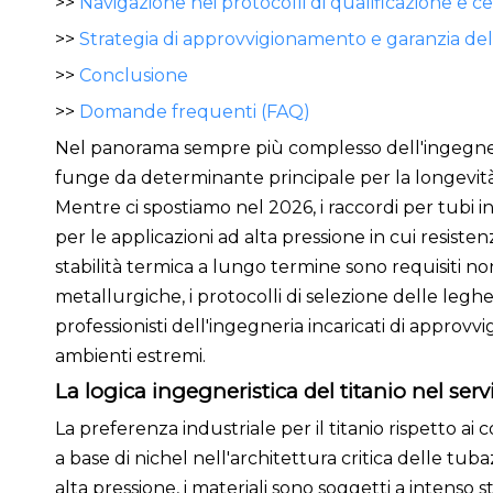
>>
Navigazione nei protocolli di qualificazione e ce
>>
Strategia di approvvigionamento e garanzia del
>>
Conclusione
>>
Domande frequenti (FAQ)
Nel panorama sempre più complesso dell'ingegneri
funge da determinante principale per la longevità op
Mentre ci spostiamo nel 2026, i raccordi per tubi 
per le applicazioni ad alta pressione in cui resiste
stabilità termica a lungo termine sono requisiti no
metallurgiche, i protocolli di selezione delle legh
professionisti dell'ingegneria incaricati di approvvi
ambienti estremi.
La logica ingegneristica del titanio nel serv
La preferenza industriale per il titanio rispetto ai
a base di nichel nell'architettura critica delle tub
alta pressione, i materiali sono soggetti a intenso 