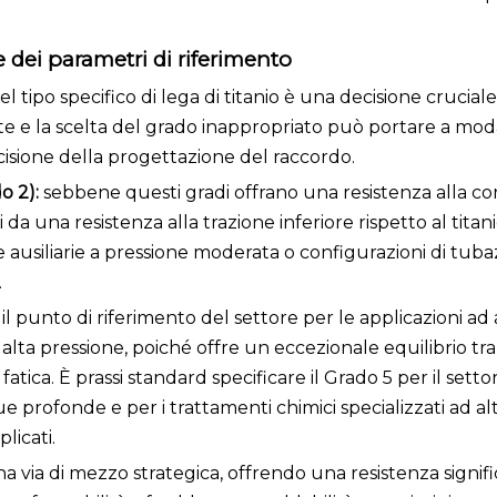
e dei parametri di riferimento
l tipo specifico di lega di titanio è una decisione cruciale.
te e la scelta del grado inappropriato può portare a moda
sione della progettazione del raccordo.
o 2):
sebbene questi gradi offrano una resistenza alla co
 da una resistenza alla trazione inferiore rispetto al titani
ausiliarie a pressione moderata o configurazioni di tubaz
.
l punto di riferimento del settore per le applicazioni ad 
d alta pressione, poiché offre un eccezionale equilibrio tr
 fatica. È prassi standard specificare il Grado 5 per il setto
que profonde e per i trattamenti chimici specializzati ad a
licati.
 via di mezzo strategica, offrendo una resistenza signi