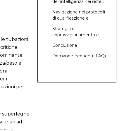
dell'intelligenza nei sistemi
di tubazioni
Navigazione nei protocolli
di qualificazione e
certificazione
Strategia di
approvvigionamento e
le tubazioni
garanzia della qualità
Conclusione
critiche.
edominante
Domande frequenti (FAQ)
nza/peso e
oni
er i
ubazioni per
sse superleghe
 scenari ad
tamente