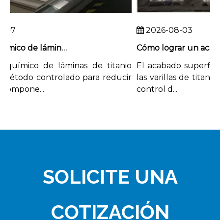
07
2026-08-03
Fresado químico de láminas de titanio para aplicaciones de peso crítico
químico de láminas de titanio
El acabado superficial 
étodo controlado para reducir
las varillas de titanio 
ompone...
control d...
SOLICITE UNA
COTIZACIÓN